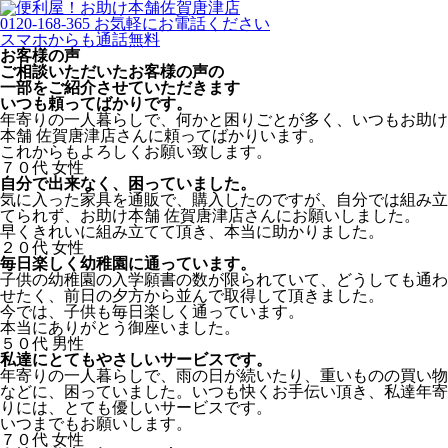
佐賀唐津店
0120-168-365
お気軽にお電話ください
スマホからも通話無料
お客様の声
ご相談いただいたお客様の声の
一部をご紹介させていただきます
いつも頼ってばかりです。
年寄りの一人暮らしで、何かと困りごとが多く、いつもお助け
本舗 佐賀唐津店さんに頼ってばかりいます。
これからもよろしくお願い致します。
７０代 女性
自分で出来なく、困っていました。
気に入った家具を通販で、購入したのですが、自分では組み立
てられず、お助け本舗 佐賀唐津店さんにお願いしました。
早くきれいに組み立てて頂き、本当に助かりました。
２０代 女性
毎日楽しく幼稚園に通っています。
子供の幼稚園の入学願書の数が限られていて、どうしても通わ
せたく、前日の夕方から並んで取得して頂きました。
今では、子供も毎日楽しく通っています。
本当にありがとう御座いました。
５０代 男性
私達にとてもやさしいサービスです。
年寄りの一人暮らしで、雨の日が続いたり、重いものの買い物
などに、困っていました。いつも快くお手伝い頂き、私達年寄
りには、とても優しいサービスです。
いつまでもお願いします。
７０代 女性